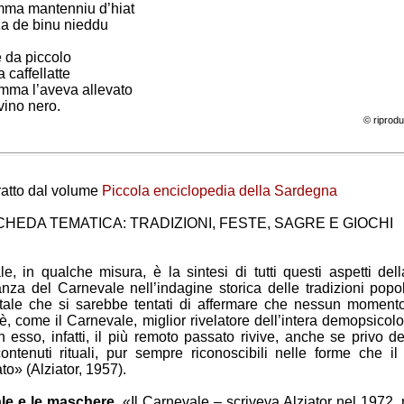
ma mantenniu d’hiat
rza de binu nieddu
 da piccolo
 caffellatte
mma l’aveva allevato
 vino nero.
© riprodu
ratto dal volume
Piccola enciclopedia della Sardegna
CHEDA TEMATICA: TRADIZIONI, FESTE, SAGRE E GIOCHI
le, in qualche misura, è la sintesi di tutti questi aspetti della
anza del Carnevale nell’indagine storica delle tradizioni popol
ale che si sarebbe tentati di affermare che nessun momento
è, come il Carnevale, miglior rivelatore dell’intera demopsicol
n esso, infatti, il più remoto passato rivive, anche se privo de
ontenuti rituali, pur sempre riconoscibili nelle forme che i
ato» (Alziator, 1957).
ale e le maschere
. «Il Carnevale – scriveva Alziator nel 1972, 