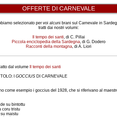
OFFERTE DI CARNEVALE
biamo selezionato per voi alcuni brani sul Carnevale in Sarde
tratti dai nostri volumi:
Il tempo dei santi
, di C. Pillai
Piccola enciclopedia della Sardegna
, di G. Dodero
Racconti della montagna
, di A. Liori
ratto dal volume
Il tempo dei santi
TOLO: I
GOCCIUS
DI CARNEVALE
o come esempio i goccius del 1928, che si riferivano al maestr
de su bintottu
u coru tristu
u su maistu