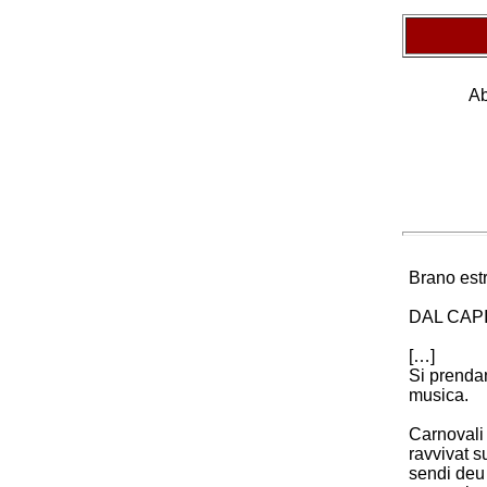
Ab
Brano est
DAL CAPI
[…]
Si prendan
musica.
Carnovali 
ravvivat s
sendi de