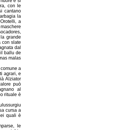
 muore e si
ra, con le
si cantano
arbagia la
rotelli, a
e maschere
socadores,
 la grande
a con slate
pagnata dal
il ballu de
nimas malas
è comune a
i agrari, e
à Alziator
valore può
agnano al
o rituale è
ulussurgiu
(sa cursa a
ei quali è
mparse, le