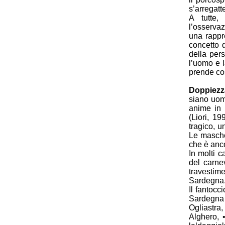
s’arregatt
A tutte,
l’osserva
una rappr
concetto 
della pers
l’uomo e l
prende cos
Doppiezza
siano uom
anime in 
(Liori, 1
tragico, 
Le masche
che è anco
In molti c
del carne
travestime
Sardegna. 
Il fantocc
Sardegna s
Ogliastra
Alghero, 