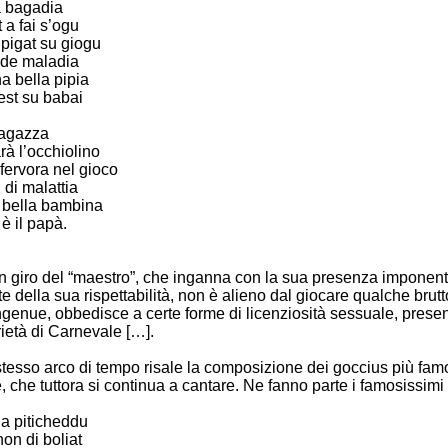
na bagadia
t a fai s’ogu
 pigat su giogu
s de maladia
na bella pipia
 est su babai
ragazza
arà l’occhiolino
nfervora nel gioco
di malattia
a bella bambina
è il papà.
in giro del “maestro”, che inganna con la sua presenza imponen
te della sua rispettabilità, non è alieno dal giocare qualche brutto
genue, obbedisce a certe forme di licenziosità sessuale, presen
arietà di Carnevale […].
tesso arco di tempo risale la composizione dei goccius più fam
 che tuttora si continua a cantare. Ne fanno parte i famosissimi 
 a piticheddu
 non di boliat