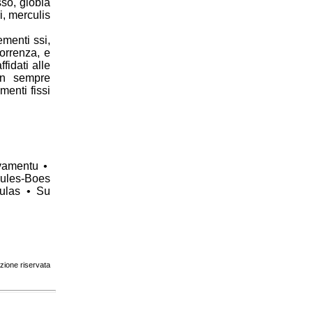
sso, giobia
i, merculis
ementi ssi,
correnza, e
fidati alle
on sempre
menti fissi
vamentu •
dules-Boes
eulas • Su
zione riservata