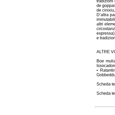
tradizioni
de goppais
de cinixiu
D’altra pa
immutabili
altri elem
circosta
espressa) 
e tradizion
ALTRE V
Boe muli
Issocador
• Ratanti
Gobbeddu 
Scheda tem
Scheda tem