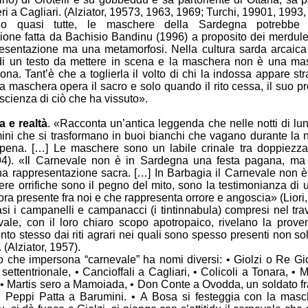
eri a Cagliari. (Alziator, 19573, 1963, 1969; Turchi, 19901, 1993,
 o quasi tutte, le maschere della Sardegna potrebbe a
zione fatta da Bachisio Bandinu (1996) a proposito dei merdul
esentazione ma una metamorfosi. Nella cultura sarda arcaica 
di un testo da mettere in scena e la maschera non è una ma
ona. Tant’è che a toglierla il volto di chi la indossa appare str
a maschera opera il sacro e solo quando il rito cessa, il suo p
cienza di ciò che ha vissuto».
 e realtà
. «Racconta un’antica leggenda che nelle notti di lu
ini che si trasformano in buoi bianchi che vagano durante la 
pena. […] Le maschere sono un labile crinale tra doppiezza
994). «Il Carnevale non è in Sardegna una festa pagana, ma 
una rappresentazione sacra. […] In Barbagia il Carnevale non è 
re orrifiche sono il pegno del mito, sono la testimonianza di 
ra presente fra noi e che rappresenta orrore e angoscia» (Liori,
asi i campanelli e campanacci (i tintinnabula) compresi nel tr
vale, con il loro chiaro scopo apotropaico, rivelano la prove
nto stesso dai riti agrari nei quali sono spesso presenti non s
(Alziator, 1957).
io che impersona “carnevale” ha nomi diversi: • Giolzi o Re Gi
ettentrionale, • Cancioffali a Cagliari, • Colicoli a Tonara, •
, • Martis sero a Mamoiada, • Don Conte a Ovodda, un soldato f
• Peppi Patta a Barumini. • A Bosa si festeggia con la masc