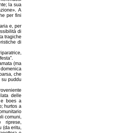
nte; la sua
nzione». A
he per fini
aria e, per
ssibilità di
ta tragiche
ristiche di
iparatrice,
festa”.
iamata (ma
, domenica
parsa, che
e su puddu
proveniente
lata delle
s e boes a
 hurtos a
omunitario
goli comuni,
 riprese,
 (da eritu,
panettera e