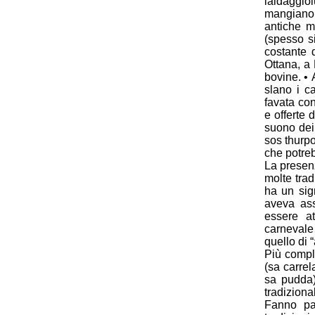
laldaggiol
mangiano 
antiche m
(spesso s
costante 
Ottana, a
bovine. •
slano i c
favata con
e offerte 
suono dei 
sos thurpo
che potreb
La presen
molte trad
ha un sig
aveva ass
essere a
carnevale 
quello di “
Più compl
(sa carrel
sa pudda)
tradiziona
Fanno par