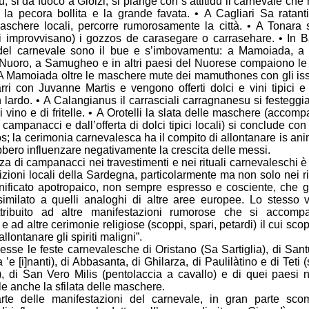
u, si dà fuoco a Giolzi, si piange con s’attitidu il carnevale che
la pecora bollita e la grande favata. • A Cagliari Sa ratanti
aschere locali, percorre rumorosamente la città. • A Tonara 
i improvvisano) i gozzos de carasegare o carrasehare. • In B
del carnevale sono il bue e s’imbovamentu: a Mamoiada, a O
 Nuoro, a Samugheo e in altri paesi del Nuorese compaiono l
 A Mamoiada oltre le maschere mute dei mamuthones con gli is
arri con Juvanne Martis e vengono offerti dolci e vini tipici e
 lardo. • A Calangianus il carrasciali carragnanesu si festeggi
di vino e di fritelle. • A Orotelli la slata delle maschere (accom
campanacci e dall’offerta di dolci tipici locali) si conclude con 
s; la cerimonia carnevalesca ha il compito di allontanare is a
bero influenzare negativamente la crescita delle messi.
za di campanacci nei travestimenti e nei rituali carnevaleschi 
izioni locali della Sardegna, particolarmente ma non solo nei rit
nificato apotropaico, non sempre espresso e cosciente, che gi
imilato a quelli analoghi di altre aree europee. Lo stesso 
ttribuito ad altre manifestazioni rumorose che si accomp
e ad altre cerimonie religiose (scoppi, spari, petardi) il cui scop
allontanare gli spiriti maligni”.
esse le feste carnevalesche di Oristano (Sa Sartiglia), di Sant
a ’e [i]nanti), di Abbasanta, di Ghilarza, di Paulilàtino e di Teti 
, di San Vero Milis (pentolaccia a cavallo) e di quei paesi n
le anche la sfilata delle maschere.
te delle manifestazioni del carnevale, in gran parte sco