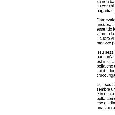
sa noa ba
su coru s
bagadias p
Carnevale
rincuora il
essendo io
vi porto 
il cuore vi
ragazze pe
Issu sezz
parit un
est in ci
bella ch
chi du do
cruccuriga
Egli sedut
sembra un
è in cerca
bella com
che gli di
una zucca