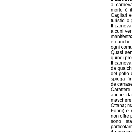
al carneva
morte è i
Cagliari e
turistici 
Il carneva
alcuni vers
manifestaz
e cariche 
ogni comu
Quasi semp
quindi pro
Il carnev
da qualch
del pollo
spiega l’
de carras
Carattere 
anche da 
maschere 
Ottana; m
Fonni) e 
non offre p
sono sta
particolar
il porcosp