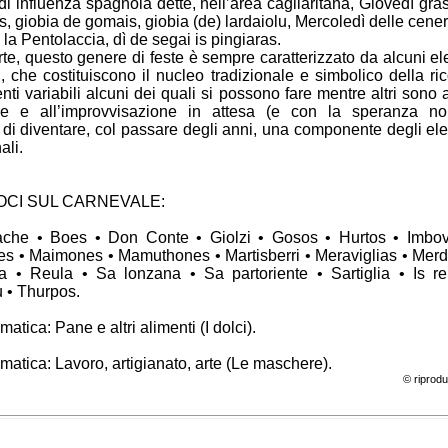
 di influenza spagnola dette, nell’area cagliaritana, Giovedì gra
, giobia de gomais, giobia (de) lardaiolu, Mercoledì delle cener
, la Pentolaccia, dì de segai is pingiaras.
rte, questo genere di feste è sempre caratterizzato da alcuni el
, che costituiscono il nucleo tradizionale e simbolico della ri
enti variabili alcuni dei quali si possono fare mentre altri sono af
nze e all’improvvisazione in attesa (e con la speranza n
di diventare, col passare degli anni, una componente degli ele
ali.
OCI SUL CARNEVALE:
ache • Boes • Don Conte • Giolzi • Gosos • Hurtos • Imbo
es • Maimones • Mamuthones • Martisberri • Meraviglias • Mer
ra • Reula • Sa lonzana • Sa partoriente • Sartiglia • Is r
• Thurpos.
atica: Pane e altri alimenti (I dolci).
atica: Lavoro, artigianato, arte (Le maschere).
© riprodu