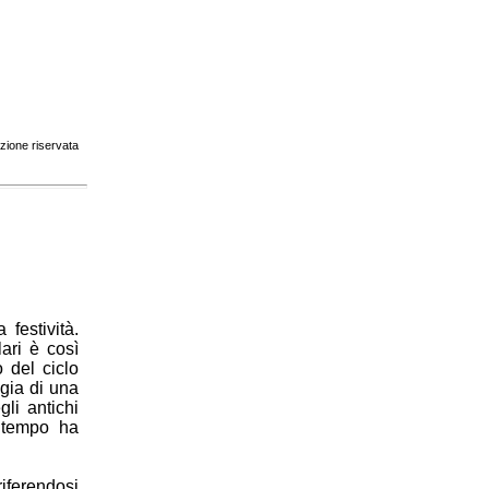
zione riservata
 festività.
ari è così
 del ciclo
ogia di una
gli antichi
l tempo ha
riferendosi