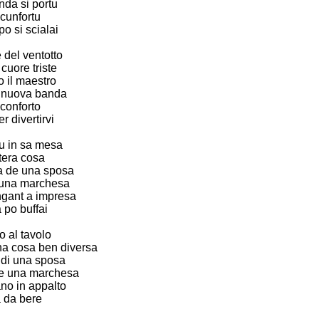
nda si portu
i cunfortu
o si scialai
 del ventotto
 cuore triste
 il maestro
la nuova banda
 conforto
r divertirvi
iu in sa mesa
’attera cosa
rca de una sposa
e una marchesa
ngant a impresa
 po buffai
o al tavolo
a cosa ben diversa
 di una sposa
e una marchesa
ano in appalto
 da bere