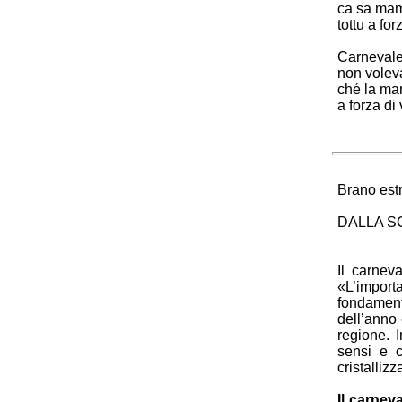
ca sa mam
tottu a fo
Carnevale
non voleva
ché la ma
a forza di
Brano est
DALLA S
Il carneva
«L’import
fondament
dell’anno 
regione. I
sensi e c
cristallizz
Il carnev