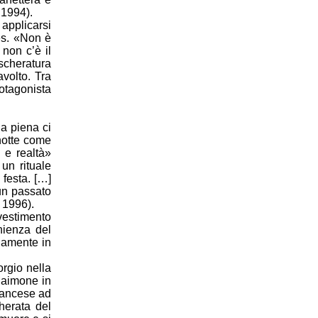
 1994).
pplicarsi
es. «Non è
non c’è il
scheratura
avolto. Tra
rotagonista
na piena ci
notte come
 e realtà»
un rituale
festa. […]
un passato
 1996).
avestimento
nienza del
olamente in
orgio nella
 Maimone in
rancese ad
herata del