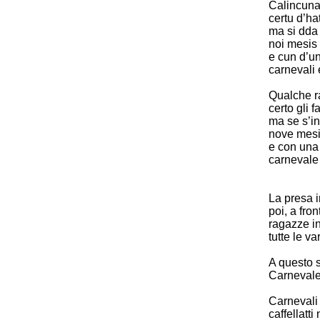
Calincu
certu d’ha
ma si dda
noi mesi
e cun d’u
carnevali
Qualche 
certo gli f
ma se s’i
nove mesi 
e con un
carnevale 
La presa 
poi, a fron
ragazze in
tutte le v
A questo s
Carnevale,
Carnevali
caffellatti