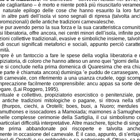
le cagliaritano – è morto e niente potrà più risuscitarlo verame
l naturale epilogo delle cose che hanno esaurito la loro fu
 in altre parti dell’isola vi sono segnali di ripresa (talvolta anc
o promozionali) delle antiche tradizioni carnevalesche.
le pur avendo perso la sua forza e la sua caratteristica comunit
i liberatoria, offre ancora, nei centri minori dell’isola, infinite po
ioni collettive tradizionali, evasive e simboliche insieme, talvol
di oscuri significati metaforici e sociali, appunto perciò caratte
nità.
re è un fantoccio a fare le spese della voglia liberatoria e r
piziatoria, di coloro che hanno atteso un anno quei “giorni della 
ale si conclude nella prima domenica di Quaresima che era ch
e parte è chiamata ancora) duminiga ’e puddu de carrasegare
 di carnevale, con riferimento a una usanza crudele, oggi scom
imprecazione facilmente comprensibile: ancu appas sa sorte d
egare. (Lai Roggero, 1995).
rituale e collettivo, propiziatorio esorcistico o penitenziale, 
antiche tradizioni mitologiche o pagane, si ritrova nella sfi
(thurpos, ciechi, a Orotelli; boes, buoi, a Nuoro; merdule
amuthones e issocadores a Mamoiada; maimones a Samugheo;
nelle complesse cerimonie della Sartiglia, il cui simbolismo c
articolari difficoltà interpretative. Altre maschere, tipiche di sin
te prima abbandonate poi riscoperte e talvolta anche
mente in occasione del carnevale. È il caso, appunto, di s’eritaju
ino) di Orotelli e su gobbeddu e sa partoriente di Ottana, sa 