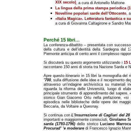
XIX secolo)
, a cura di Antonello Mattone
La lingua della prima stampa periodica (1
Novelline popolari sarde dell’Ottocento
, 
«Italia Magica». Letteratura fantastica e 
a cura di Giovanna Caltagirone e Sandro Ma
Perché 15 libri…
La conferenza-dibattito – presentata con successo 
della cultura e dell’identità della Sardegna dal 1
Piemonte anticipa di cento anni il complesso rapporto
Si discuterà su questo argomento utilizzando i
15 
raccontano 150 anni di storia tra Nazione Sarda e N
Apre questo itinerario in 15 libri la monografia del 
’700
, sulla diffusione delle idee e il recepimento deg
attraverso un’indagine archivistica su materiali i
riguarda la riforma delle Università, luogo di elab
principale strumento di apprendimento del sapere. «
storico Gian Giacomo Ortu nella prefazione, «si r
episodica nelle biblioteche delle opere dei maggio
Beccaria, da Voltaire a Quesnay.
Si continua con
L’Insurrezione di Cagliari del 28
importanti e maggiormente conosciuti,
Girolamo S
sarda (1793-1796)
dello storico
Luciano Marroc
Procurad’ ’e moderare
di Francesco Ignazio Mannu,