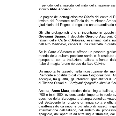
Il periodo della nascita del mito della nazione s
storico
Aldo Accardo
.
Le pagine del dettagliatissimo
Diario
del conte di P
inviato dal Piemonte nell’isola dal re Vittorio Amede
giudiziaria del Regno, ci regalano una straordinaria 
Gli altri protagonisti che si incontrano in questo
Giovanni Spano
, il deputato
Giorgio Asproni
,
falsari delle
Carte d’Arborea
, esaminati dalla nu
nell’Alto Medioevo, capaci di una creatività in gra
Se le
Carte d’Arborea
ci offrono un passato glorioso
mondo della cultura popolare sarda ci è restituito
riproposte, con la traduzione italiana a fronte, dal
fiabe di magia furono riprese da Italo Calvino.
Un importante tassello nella ricostruzione del mo
Piemonte è costituito dal volume
Corporazioni, G
accoglie, tra gli altri, gli interventi specialistici di
di Tiziana Olivari su “
Artigiani-tipografi e librai in 
Ancora,
Anna Mura
, storica della Lingua italiana, 
’700 e inizi ’800, evidenziando l’importante ruolo sv
specifico della Sardegna la stampa periodica «nas
del Settecento la funzione di lingua colta e ufficia
caratterizzato da nuovi e più articolati assetti ling
affermazione dell’italiano, nell’ambito del processo
spagnolo, dall’apertura ad altre lingue straniere, da