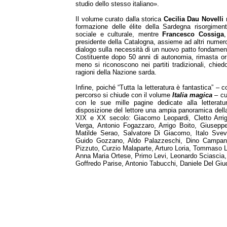
studio dello stesso italiano».
Il volume curato dalla storica
Cecilia Dau Novelli
r
formazione delle élite della Sardegna risorgime
sociale e culturale, mentre
Francesco Cossiga
,
presidente della Catalogna, assieme ad altri numero
dialogo sulla necessità di un nuovo patto fondamen
Costituente dopo 50 anni di autonomia, rimasta or
meno si riconoscono nei partiti tradizionali, chiedo
ragioni della Nazione sarda.
Infine, poiché “Tutta la letteratura è fantastica” – 
percorso si chiude con il volume
Italia magica
– cur
con le sue mille pagine dedicate alla letterat
disposizione del lettore una ampia panoramica della 
XIX e XX secolo: Giacomo Leopardi, Cletto Arrigh
Verga, Antonio Fogazzaro, Arrigo Boito, Giusep
Matilde Serao, Salvatore Di Giacomo, Italo Svev
Guido Gozzano, Aldo Palazzeschi, Dino Campana
Pizzuto, Curzio Malaparte, Arturo Loria, Tommaso La
Anna Maria Ortese, Primo Levi, Leonardo Sciascia, G
Goffredo Parise, Antonio Tabucchi, Daniele Del Giu