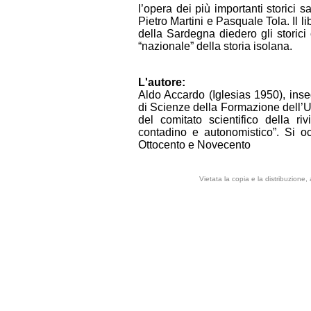
l’opera dei più importanti storici 
Pietro Martini e Pasquale Tola. Il li
della Sardegna diedero gli storici 
“nazionale” della storia isolana.
L'autore:
Aldo Accardo (Iglesias 1950), inseg
di Scienze della Formazione dell’Un
del comitato scientifico della r
contadino e autonomistico”. Si occ
Ottocento e Novecento
Vietata la copia e la distribuzione,