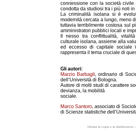
connessione con la società civile è
condotta da studiosi tra i più noti i
La criminalità isolana si è evo
modernità cercata a lungo, meno dr
tuttavia terribilmente costosa sul 
amministratori pubblici locali e imp
Il nesso tra conflittualità, vital
culturale isolana, assieme alla valu
ed eccesso di capitale sociale i
rappresenta il tema cruciale di que
Gli autori:
Marzio Barbagli
, ordinario di Soci
dell’Università di Bologna.
Autore di molti studi di carattere soc
devianza, la mobilità
sociale.
Marco Santoro
, associato di Socio
di Scienze statistiche dell’Universi
Vietata la copia e la distribuzione,