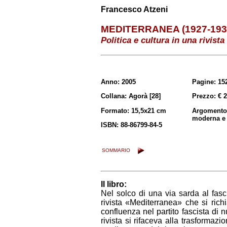
Francesco Atzeni
MEDITERRANEA (1927-193
Politica e cultura in una rivista
Anno: 2005
Pagine: 15
Collana: Agorà [28]
Prezzo: € 2
Formato: 15,5x21 cm
Argomento:
moderna e
ISBN: 88-86799-84-5
SOMMARIO
Il libro:
Nel solco di una via sarda al fas
rivista «Mediterranea» che si ric
confluenza nel partito fascista di 
rivista si rifaceva alla trasformaz