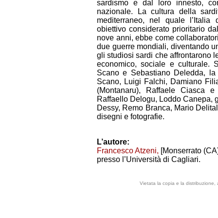
sardismo e dal loro innesto, c
nazionale. La cultura della sard
mediterraneo, nel quale l’Italia 
obiettivo considerato prioritario da
nove anni, ebbe come collaboratori i
due guerre mondiali, diventando un 
gli studiosi sardi che affrontarono 
economico, sociale e culturale. S
Scano e Sebastiano Deledda, la ri
Scano, Luigi Falchi, Damiano Fili
(Montanaru), Raffaele Ciasca e 
Raffaello Delogu, Loddo Canepa, gli
Dessy, Remo Branca, Mario Delitala
disegni e fotografie.
L’autore:
Francesco Atzeni,
[Monserrato (CA)
presso l’Università di Cagliari.
Vietata la copia e la distribuzione,