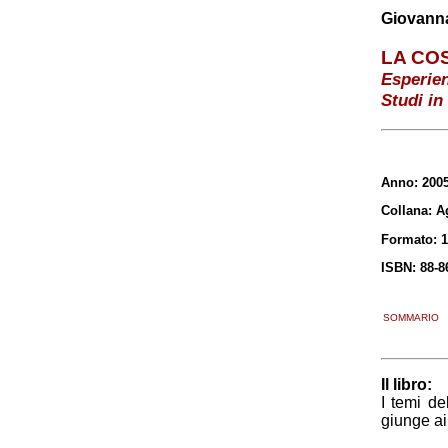
Giovanna
LA CO
Esperien
Studi in
Anno: 200
Collana: A
Formato: 
ISBN: 88-8
SOMMARIO
Il libro:
I temi de
giunge ai