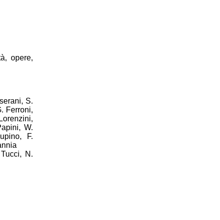
tà, opere,
serani, S.
. Ferroni,
Lorenzini,
Papini, W.
upino, F.
annia
Tucci, N.