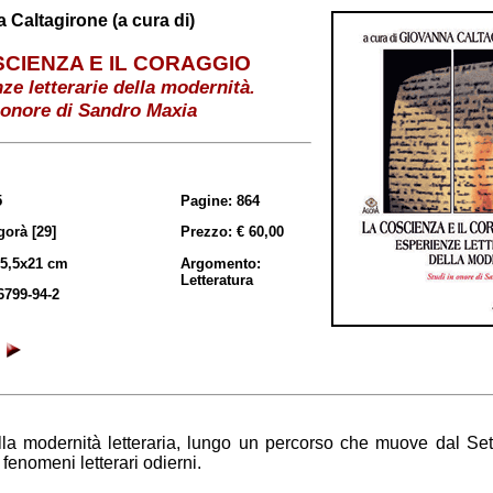
 Caltagirone (a cura di)
SCIENZA E IL CORAGGIO
ze letterarie della modernità.
 onore di Sandro Maxia
5
Pagine: 864
gorà [29]
Prezzo: € 60,00
15,5x21 cm
Argomento:
Letteratura
6799-94-2
lla modernità letteraria, lungo un percorso che muove dal Se
 fenomeni letterari odierni.