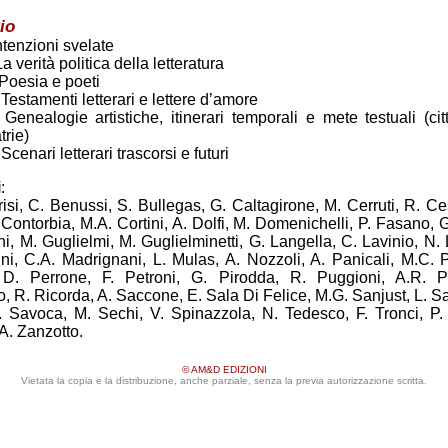
io
ntenzioni svelate
a verità politica della letteratura
Poesia e poeti
Testamenti letterari e lettere d’amore
Genealogie artistiche, itinerari temporali e mete testuali (cit
trie)
Scenari letterari trascorsi e futuri
i
:
isi, C. Benussi, S. Bullegas, G. Caltagirone, M. Cerruti, R. Ce
F. Contorbia, M.A. Cortini, A. Dolfi, M. Domenichelli, P. Fasano, G
ini, M. Guglielmi, M. Guglielminetti, G. Langella, C. Lavinio, N. 
ni, C.A. Madrignani, L. Mulas, A. Nozzoli, A. Panicali, M.C. 
 D. Perrone, F. Petroni, G. Pirodda, R. Puggioni, A.R. P
 R. Ricorda, A. Saccone, E. Sala Di Felice, M.G. Sanjust, L. S
 Savoca, M. Sechi, V. Spinazzola, N. Tedesco, F. Tronci, P. 
A. Zanzotto.
© AM&D EDIZIONI
Vietata la copia e la distribuzione, anche parziale, senza la previa autorizzazione scritta.