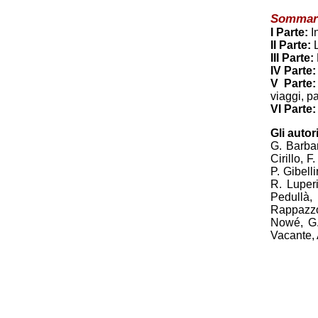
Sommar
I Parte:
I
II Parte:
L
III Parte:
IV Parte:
V Parte:
viaggi, pa
VI Parte:
Gli autor
G. Barbar
Cirillo, 
P. Gibell
R. Luperi
Pedullà,
Rappazzo,
Nowé, G.
Vacante, 