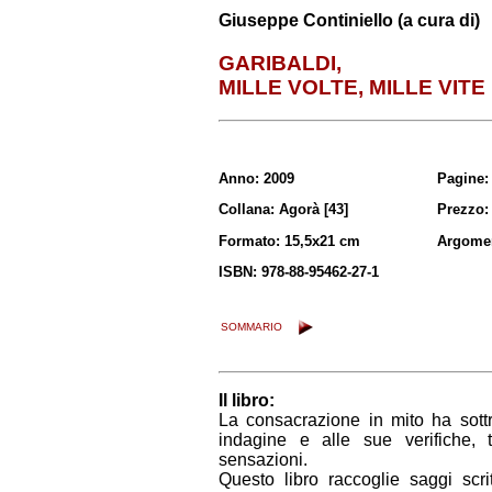
Giuseppe Continiello (a cura di)
GARIBALDI,
MILLE VOLTE, MILLE VITE
Anno: 2009
Pagine:
Collana: Agorà [43]
Prezzo:
Formato: 15,5x21 cm
Argomen
ISBN: 978-88-95462-27-1
SOMMARIO
Il libro:
La consacrazione in mito ha sottra
indagine e alle sue verifiche, 
sensazioni.
Questo libro raccoglie saggi scri