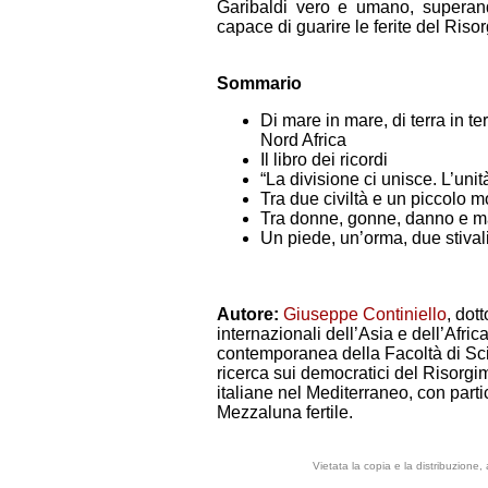
Garibaldi vero e umano, superando
capace di guarire le ferite del Riso
Sommario
Di mare in mare, di terra in te
Nord Africa
Il libro dei ricordi
“La divisione ci unisce. L’unit
Tra due civiltà e un piccolo 
Tra donne, gonne, danno e 
Un piede, un’orma, due stivali
Autore:
Giuseppe Continiello
, dot
internazionali dell’Asia e dell’Afric
contemporanea della Facoltà di Scien
ricerca sui democratici del Risorgime
italiane nel Mediterraneo, con partic
Mezzaluna fertile.
Vietata la copia e la distribuzione,