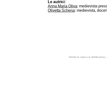
Le autrici:
Anna Maria Oliva
: medievista pres
Olivetta Schena
: medievista, docen
Vietata la copia e la distribuzione,