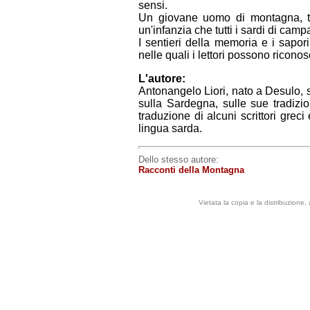
sensi.
Un giovane uomo di montagna, tra
un'infanzia che tutti i sardi di ca
I sentieri della memoria e i sapor
nelle quali i lettori possono riconosc
L'autore:
Antonangelo Liori, nato a Desulo, sc
sulla Sardegna, sulle sue tradizion
traduzione di alcuni scrittori greci 
lingua sarda.
Dello stesso autore:
Racconti della Montagna
Vietata la copia e la distribuzione,