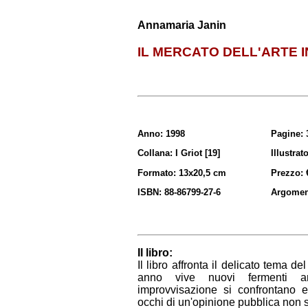
Annamaria Janin
IL MERCATO DELL'ARTE 
Anno: 1998
Pagine: 
Collana: I Griot [19]
Illustrat
Formato: 13x20,5 cm
Prezzo: 
ISBN: 88-86799-27-6
Argoment
Il libro:
Il libro affronta il delicato tema 
anno vive nuovi fermenti anc
improvvisazione si confrontano e
occhi di un'opinione pubblica non s