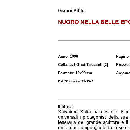
Gianni Pititu
NUORO NELLA BELLE E
Anno: 1998
Pagine:
Collana: I Griot Tascabili [2]
Prezzo:
Formato: 12x20 cm
Argomen
ISBN: 88-86799-35-7
Il libro:
Salvatore Satta ha descritto Nuor
universali i protagonisti della sua
letteraria del grande scrittore e i
entrambi compongono l'affresco d