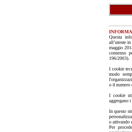
INFORMA
Questa inf
all’utente i
maggio 2014 
consenso pe
196/2003).
I cookie tec
modo sempli
l'organizzazi
o il numero d
I cookie ut
aggregano i
In questo sit
personalizza
o attivando
Per procede