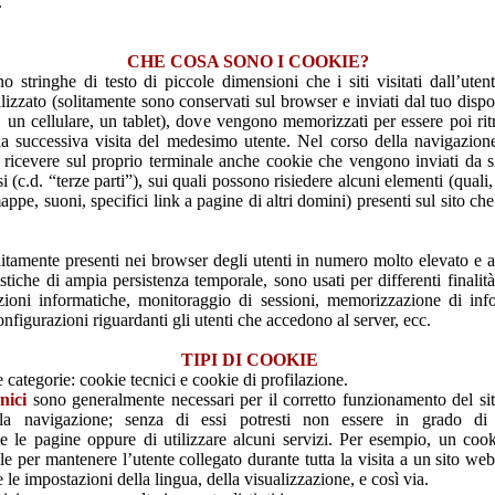
.
CHE COSA SONO I COOKIE?
o stringhe di testo di piccole dimensioni che i siti visitati dall’uten
ilizzato (solitamente sono conservati sul browser e inviati dal tuo dispo
un cellulare, un tablet), dove vengono memorizzati per essere poi rit
alla successiva visita del medesimo utente. Nel corso della navigazion
 ricevere sul proprio terminale anche cookie che vengono inviati da 
si (c.d. “terze parti”), sui quali possono risiedere alcuni elementi (quali
ppe, suoni, specifici link a pagine di altri domini) presenti sul sito che 
litamente presenti nei browser degli utenti in numero molto elevato e 
istiche di ampia persistenza temporale, sono usati per differenti finalit
azioni informatiche, monitoraggio di sessioni, memorizzazione di inf
onfigurazioni riguardanti gli utenti che accedono al server, ecc.
TIPI DI COOKIE
 categorie: cookie tecnici e cookie di profilazione.
nici
sono generalmente necessari per il corretto funzionamento del si
 la navigazione; senza di essi potresti non essere in grado di v
e le pagine oppure di utilizzare alcuni servizi. Per esempio, un coo
le per mantenere l’utente collegato durante tutta la visita a un sito we
le impostazioni della lingua, della visualizzazione, e così via.