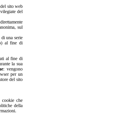
 del sito web
vilegiate del
 direttamente
anonima, sul
 di una serie
o) al fine di
ti al fine di
urante la sua
ne
: vengono
wser per un
store del sito
i cookie che
litiche della
ormazioni.