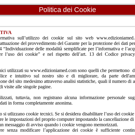
Politica dei Cookie
TIVA
ormativa sull’utilizzo dei cookie sul sito web www.edizioniamed
n attuazione del provvedimento del Garante per la protezione dei dati per
“Individuazione delle modalità semplificate per l’informativa e l’acq
r l’uso dei cookie” e nel rispetto dell’art. 13 del Codice privac
nici utilizzati su www.edizioniamed.com sono quelli che permettono d
ce e intuitivo sul nostro sito e di migliorare, da parte dell'amm
one del sito medesimo attraverso analisi statistiche, quali il numero di a
i visite alle singole pagine.
ilizzati, tuttavia, non registrano alcuna informazione personale sug
 dati in forma completamente anonima.
o si utlizzano cookie tecnici. Se si desidera disabilitare l’uso dei cooki
re le impostazioni del proprio computer impostando la cancellazione di t
 un messaggio di avviso quando i cookie vengono memorizzati.
re senza modificare l’applicazione dei cookie è sufficiente conti