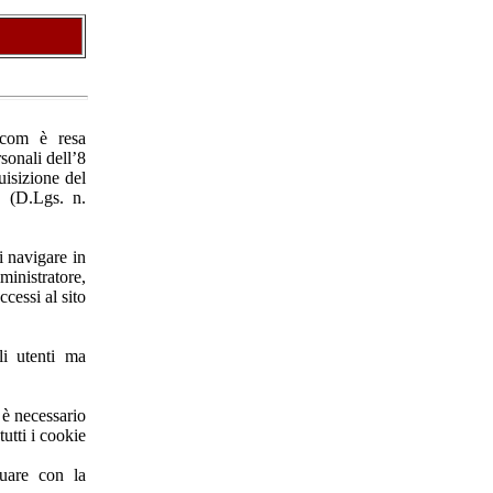
.com è resa
sonali dell’8
uisizione del
y (D.Lgs. n.
i navigare in
inistratore,
ccessi al sito
li utenti ma
e è necessario
utti i cookie
nuare con la