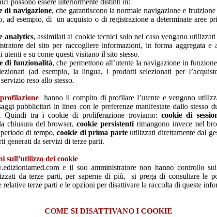
ici possono essere ulteriormente distinti in:
e di navigazione
, che garantiscono la normale navigazione e fruizione
, ad esempio, di un acquisto o di registrazione a determinate aree pri
e analytics
, assimilati ai cookie tecnici solo nel caso vengano utilizzati
stratore del sito per raccogliere informazioni, in forma aggregata e 
utenti e su come questi visitano il sito stesso.
e di funzionalità
, che permettono all’utente la navigazione in funzione
elezionati (ad esempio, la lingua, i prodotti selezionati per l’acquist
 servizio reso allo stesso.
profilazione
hanno il compito di profilare l’utente e vengono utilizza
aggi pubblicitari in linea con le preferenze manifestate dallo stesso d
. Quindi tra i cookie di proliferazione troviamo:
cookie di sessio
lla chiusura del browser,
cookie persistenti
rimangono invece nel bro
 periodo di tempo,
cookie di prima parte
utilizzati direttamente dal ge
rti generati da servizi di terze parti.
 sull’utilizzo dei cookie
.edizioniamed.com e il suo amministratore non hanno controllo su
zzati da terze parti, per saperne di più, si prega di consultare le po
 relative terze parti e le opzioni per disattivare la raccolta di queste inf
COME SI DISATTIVANO I COOKIE