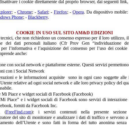
disattivare i cookie direttamente dal proprio browser, dai seguenti link
xplorer
; -
Chrome
; -
Safari
; -
Firefox
; -
Opera
. Da dispositivo mobile:
dows Phone
; -
Blackberry
.
COOKIE IN USO SUL SITO AM&D EDIZIONI
 tecnici, che non richiedono un consenso espresso per il loro utilizzo, i
ne dei dati personali italiano (Cfr Prov Gen “individuazione de
e per l’informativa e l’aquisizione del consenso per l’uso dei cooki
mprende anche:
one con social network e piattaforme esterne. Questi servizi permettono 
i con i Social Network
erazioni e le informazioni acquisite sono in ogni caso soggette alle 
’Utente relative ad ogni social network e alle loro privacy policy del qual
sabile.
e Mi Piace e widget sociali di Facebook (Facebook)
“Mi Piace” e i widget sociali di Facebook sono servizi di interazione 
ebook, forniti da Facebook Inc.
ca (
FreeFind.com
): i servizi contenuti nella presente sezione
ratore del sito di monitorare e analizzare i dati di traffico e servono a 
amento dell’Utente e sono fatti in forma del tutto anonima senza r