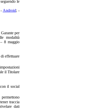
, seguendo le
 -
Android
; -
l Garante per
lle modalità
e – 8 maggio
di effettuare
impostazioni
e il Titolare
con il social
 permettono
tener traccia
ivelare dati