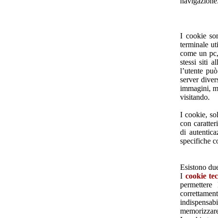
navigazione
I cookie son
terminale ut
come un pc, 
stessi siti 
l’utente può
server diver
immagini, ma
visitando.
I cookie, so
con caratter
di autentic
specifiche c
Esistono due
I
cookie tec
permettere
correttament
indispensabi
memorizzare 