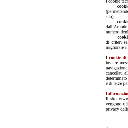
I cookie tecn
cooki
(permettendo
sito);
cooki
dall’Ammini
numero degli 
cooki
di criteri s
migliorare il
I
cookie di 
inviare mess
navigazione
cancellati a
determinato
e di terze pa
Informazioni
Il sito www
vengono utli
privacy delle