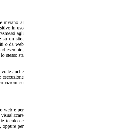
te inviano al
sitivo in uso
rasmessi agli
e su un sito,
siti o da web
, ad esempio,
lo stesso sta
a volte anche
à: esecuzione
ormazioni su
to web e per
isualizzare
kie tecnico è
b, oppure per