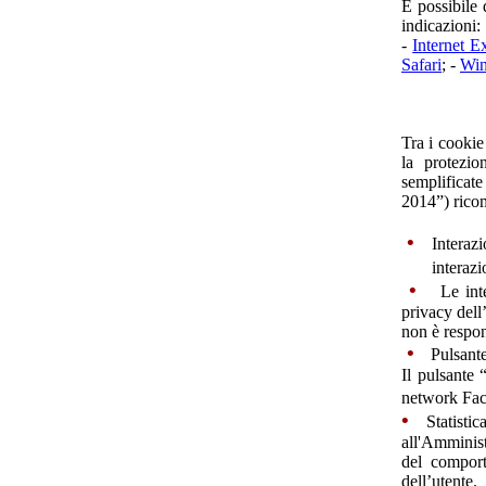
È possibile 
indicazioni:
-
Internet E
Safari
; -
Win
Tra i cookie
la protezio
semplificat
2014”) rico
•
Interazi
interazion
•
Le int
privacy dell
non è respon
•
Pulsant
Il pulsante 
network Fac
•
Statisti
all'Amminist
del comport
dell’utente.