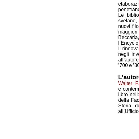
elaboraz
penetrano
Le biblio
svelano, 
nuovi filo
maggiori 
Beccaria
l’Encyclo
Il rinnov
negli inv
all’autor
’700 e ’8
L'autor
Walter F
e contemp
libro nel
della Fac
Storia d
all’Uffic