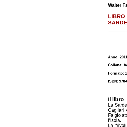
Walter F
LIBRO
SARDE
Anno: 201
Collana: A
Formato: 
ISBN: 978-
Il libro
La Sardeg
Cagliari 
Falgio at
l’isola.
La “rivo