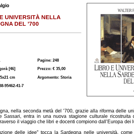
algio
 E UNIVERSITÀ NELLA
GNA DEL ’700
1
Pagine: 248
gorà [46]
Prezzo: € 35,00
15x21 cm
Argomento: Storia
88-95462-41-7
na, nella seconda metà del ’700, grazie alla riforma delle uni
e Sassari, entra in una nuova stagione culturale ricostruita
traverso il viaggio che libri e docenti compiono dall’Europa dei 
luzione delle idee” tocca la Sardegna nelle università, come 