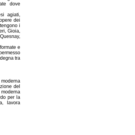
vate dove
si agiati,
 opere dei
ontengono i
ri, Gioia,
 Quesnay,
iformate e
o permesso
rdegna tra
a moderna
azione del
ia moderna
rdo per la
a, lavora