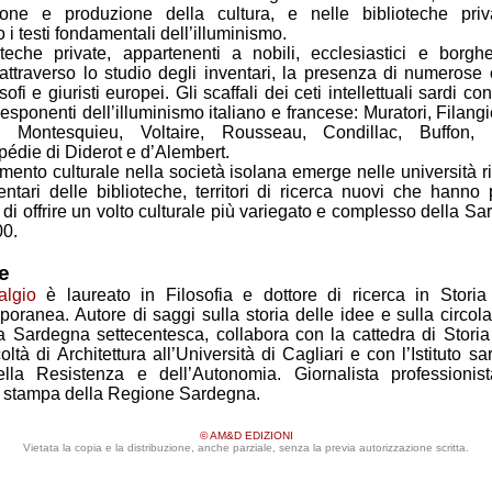
ione e produzione della cultura, e nelle biblioteche pri
 i testi fondamentali dell’illuminismo.
teche private, appartenenti a nobili, ecclesiastici e borghe
attraverso lo studio degli inventari, la presenza di numerose
sofi e giuristi europei. Gli scaffali dei ceti intellettuali sardi c
esponenti dell’illuminismo italiano e francese: Muratori, Filangie
, Montesquieu, Voltaire, Rousseau, Condillac, Buffon,
pédie di Diderot e d’Alembert.
amento culturale nella società isolana emerge nelle università r
entari delle biblioteche, territori di ricerca nuovi che hann
e di offrire un volto culturale più variegato e complesso della Sa
00.
e
algio
è laureato in Filosofia e dottore di ricerca in Stori
oranea. Autore di saggi sulla storia delle idee e sulla circol
la Sardegna settecentesca, collabora con la cattedra di Stor
oltà di Architettura all’Università di Cagliari e con l’Istituto sa
ella Resistenza e dell’Autonomia. Giornalista professionist
io stampa della Regione Sardegna.
© AM&D EDIZIONI
Vietata la copia e la distribuzione, anche parziale, senza la previa autorizzazione scritta.