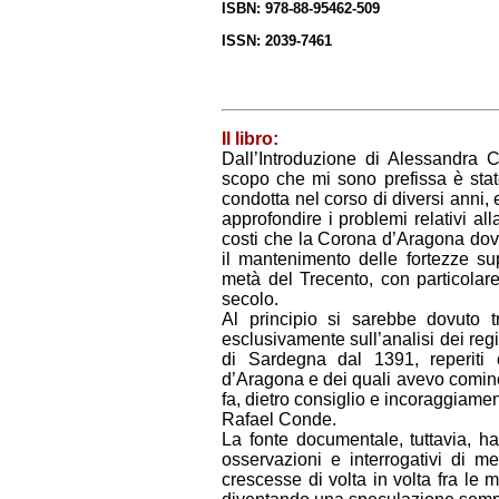
ISBN: 978-88-95462-509
ISSN: 2039-7461
Il libro:
Dall’Introduzione di Alessandra 
scopo che mi sono prefissa è stato 
condotta nel corso di diversi anni, e
approfondire i problemi relativi a
costi che la Corona d’Aragona dovet
il mantenimento delle fortezze sup
metà del Trecento, con particolar
secolo.
Al principio si sarebbe dovuto t
esclusivamente sull’analisi dei regis
di Sardegna dal 1391, reperiti 
d’Aragona e dei quali avevo cominci
fa, dietro consiglio e incoraggiament
Rafael Conde.
La fonte documentale, tuttavia, ha
osservazioni e interrogativi di me
crescesse di volta in volta fra le m