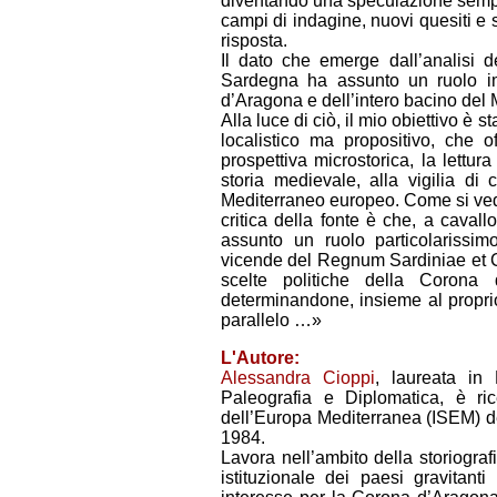
diventando una speculazione sempre
campi di indagine, nuovi quesiti e
risposta.
Il dato che emerge dall’analisi d
Sardegna ha assunto un ruolo imp
d’Aragona e dell’intero bacino del 
Alla luce di ciò, il mio obiettivo è
localistico ma propositivo, che o
prospettiva microstorica, la lettu
storia medievale, alla vigilia di
Mediterraneo europeo. Come si vedrà
critica della fonte è che, a caval
assunto un ruolo particolarissimo
vicende del Regnum Sardiniae et C
scelte politiche della Corona 
determinandone, insieme al proprio,
parallelo …»
L'Autore:
Alessandra Cioppi
, laureata in 
Paleografia e Diplomatica, è rice
dell’Europa Mediterranea (ISEM) del 
1984.
Lavora nell’ambito della storiograf
istituzionale dei paesi gravitant