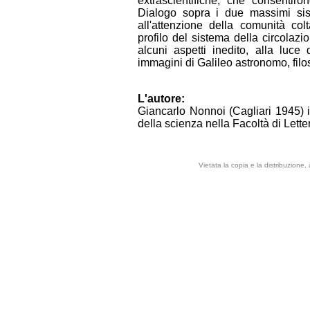
extrascientifiche, che consentiro
Dialogo sopra i due massimi sist
all'attenzione della comunità co
profilo del sistema della circolazi
alcuni aspetti inedito, alla luce
immagini di Galileo astronomo, fil
L'autore:
Giancarlo Nonnoi (Cagliari 1945) i
della scienza nella Facoltà di Letter
Vietata la copia e la distribuzione,