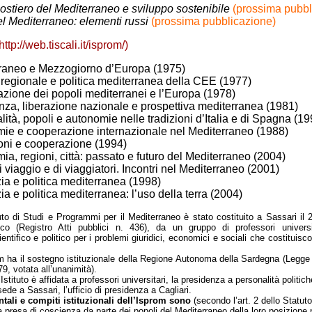
ostiero del Mediterraneo e sviluppo sostenibile
(prossima pubbl
el Mediterraneo: elementi russi
(prossima pubblicazione)
http://web.tiscali.it/isprom/
)
raneo e Mezzogiorno d’Europa (1975)
a regionale e politica mediterranea della CEE (1977)
azione dei popoli mediterranei e l’Europa (1978)
nza, liberazione nazionale e prospettiva mediterranea (1981)
ità, popoli e autonomie nelle tradizioni d’Italia e di Spagna (1
ie e cooperazione internazionale nel Mediterraneo (1988)
oni e cooperazione (1994)
ia, regioni, città: passato e futuro del Mediterraneo (2004)
i viaggio e di viaggiatori. Incontri nel Mediterraneo (2001)
zia e politica mediterranea (1998)
ia e politica mediterranea: l’uso della terra (2004)
tuto di Studi e Programmi per il Mediterraneo è stato costituito a Sassari il
co (Registro Atti pubblici n. 436), da un gruppo di professori univers
ientifico e politico per i problemi giuridici, economici e sociali che costituis
m ha il sostegno istituzionale della Regione Autonoma della Sardegna (Legge
, votata all’unanimità).
’Istituto è affidata a professori universitari, la presidenza a personalità politic
ede a Sassari, l’ufficio di presidenza a Cagliari.
ali e compiti istituzionali dell’Isprom sono
(secondo l’art. 2 dello Statuto
la presa di coscienza da parte dei popoli del Mediterraneo della loro posizione