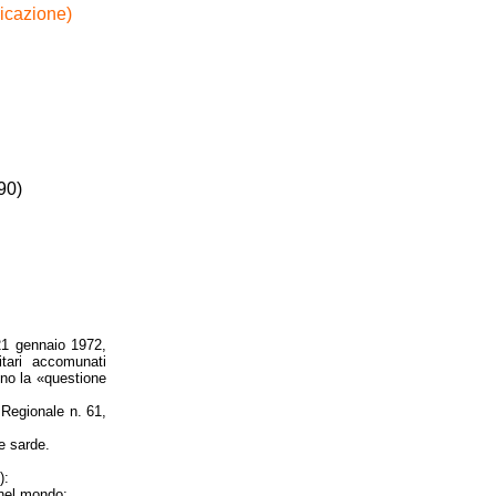
icazione)
990)
 21 gennaio 1972,
itari accomunati
cono la «questione
 Regionale n. 61,
he sarde.
):
 nel mondo;