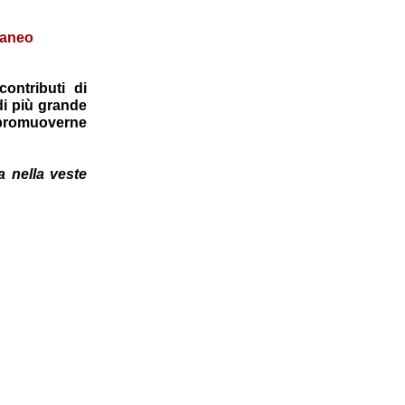
raneo
contributi di
 di più grande
di promuoverne
a nella veste