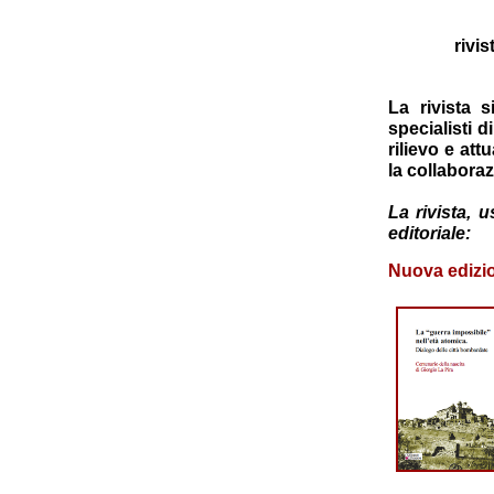
rivis
La rivista s
specialisti d
rilievo e att
la collaboraz
La rivista, 
editoriale:
Nuova edizi