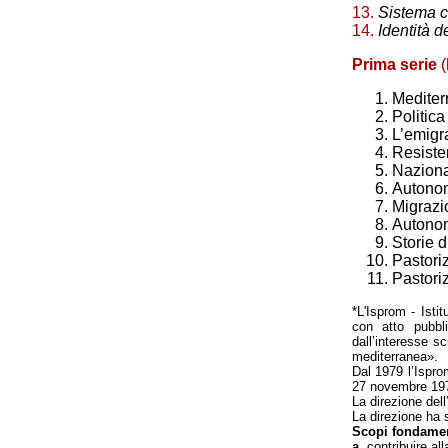
13.
Sistema c
14.
Identità d
Prima serie
(
Mediter
Politic
L’emigr
Resiste
Nazional
Autonom
Migrazi
Autonom
Storie d
Pastori
Pastoriz
*L'Isprom - Isti
con atto pubbli
dall’interesse sc
mediterranea».
Dal 1979 l’Ispro
27 novembre 1979
La direzione dell
La direzione ha s
Scopi fondament
a.
contribuire al