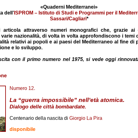
«Quaderni Mediterranei»
ta dell’
ISPROM – Istituto di Studi e Programmi per il Mediter
Sassari/Cagliari
*
i articola attraverso numeri monografici che, grazie ai 
i varie nazionalità, di volta in volta approfondiscono i temi
ualità relativi ai popoli e ai paesi del Mediterraneo al fine 
ione e lo sviluppo.
uscita con il primo numero nel 1975, si vede oggi rinnovat
one
Numero 12.
La “guerra impossibile” nell’età atomica.
Dialogo delle città bombardate
.
Centenario della nascita di
Giorgio La Pira
disponibile