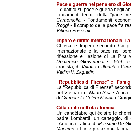
Pace e guerra nel pensiero di Gio
Il dibattito su pace e guerra negli a
fondamenti teorici della “pace ine
Carnemolla •
Fondamenti economic
Roggi •
Il compito della pace fra re
Vittorio Possenti
Impero e diritto internazionale. L
Chiesa e Impero secondo Giorg
internazionale e la pace nel pen
riflessione e l’azione di La Pira
Domenico Giovannoni •
1959 con
cronista,
di
Vittorio Citterich •
L’er
Vadim V. Zagladin
“Repubblica di Firenze” e “Famig
La “Repubblica di Firenze” second
nel Vietnam,
di
Mario Sica •
Africa 
di
Giampaolo Calchi Novati •
Giorgi
Città unite nell’età atomica
Un candélabre qui éclaire le chemi
padre Lombardi: un carteggio,
di
l’America Latina,
di
Massimo De G
Mancino •
L’interpretazione lapiri