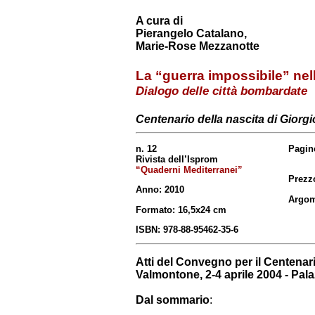
A cura di
Pierangelo Catalano,
Marie-Rose Mezzanotte
La “guerra impossibile” nell
Dialogo delle città bombardate
Centenario della nascita
di Giorgi
n. 12
Pagin
Rivista dell’Isprom
“Quaderni Mediterranei”
Prezzo
Anno: 2010
Argom
Formato: 16,5x24 cm
ISBN: 978-88-95462-35-6
Atti del Convegno per il Centenari
Valmontone, 2-4 aprile 2004 - Pal
Dal sommario
: