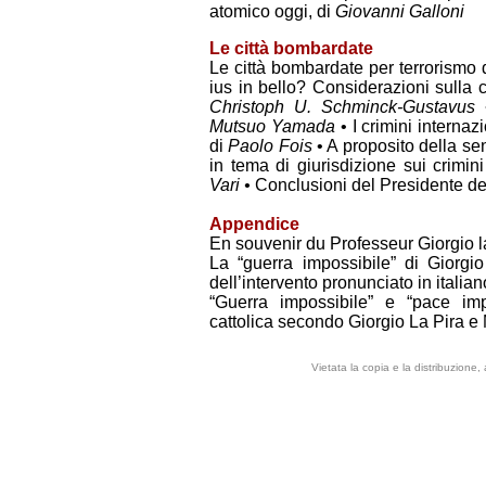
atomico oggi,
di
Giovanni Galloni
Le città bombardate
Le città bombardate per terrorismo 
ius in bello? Considerazioni sulla 
Christoph U. Schminck-Gustavus
Mutsuo Yamada
•
I crimini internazi
di
Paolo Fois
•
A proposito della s
in tema di giurisdizione sui crimin
Vari •
Conclusioni
del Presidente de
Appendice
En souvenir du Professeur Giorgio l
La “guerra impossibile” di Giorgi
dell’intervento pronunciato in italian
“Guerra impossibile” e “pace im
cattolica secondo Giorgio La Pira e 
Vietata la copia e la distribuzione,