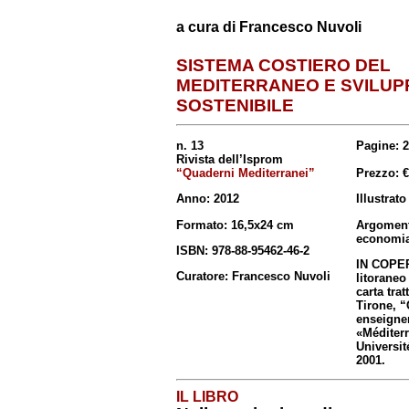
a cura di Francesco Nuvoli
SISTEMA COSTIERO DEL
MEDITERRANEO E SVILUP
SOSTENIBILE
n. 13
Pagine: 
Rivista dell’Isprom
“Quaderni Mediterranei”
Prezzo: €
Anno: 2012
Illustrato
Formato: 16,5x24 cm
Argoment
economi
ISBN: 978-88-95462-46-2
IN COPER
Curatore: Francesco Nuvoli
litoraneo
carta tra
Tirone, “
enseigner
«Méditerr
Universit
2001.
IL LIBRO