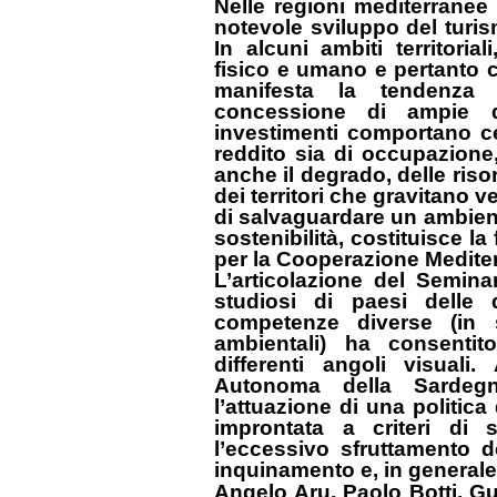
Nelle regioni mediterranee 
notevole sviluppo del turis
In alcuni ambiti territoria
fisico e umano e pertanto c
manifesta la tendenza 
concessione di ampie dis
investimenti comportano ce
reddito sia di occupazione
anche il degrado, delle riso
dei territori che gravitano v
di salvaguardare un ambient
sostenibilità, costituisce la
per la Cooperazione Medite
L’articolazione del Seminar
studiosi di paesi delle 
competenze diverse (in 
ambientali) ha consentit
differenti angoli visuali
Autonoma della Sardeg
l’attuazione di una politica
improntata a criteri di 
l’eccessivo sfruttamento de
inquinamento e, in generale
Angelo Aru, Paolo Botti, G